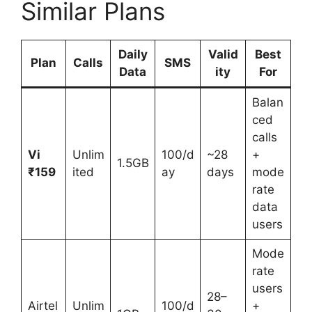
Similar Plans
Daily
Valid
Best
Plan
Calls
SMS
Data
ity
For
Balan
ced
calls
Vi
Unlim
100/d
~28
+
1.5GB
₹159
ited
ay
days
mode
rate
data
users
Mode
rate
users
28–
Airtel
Unlim
100/d
+