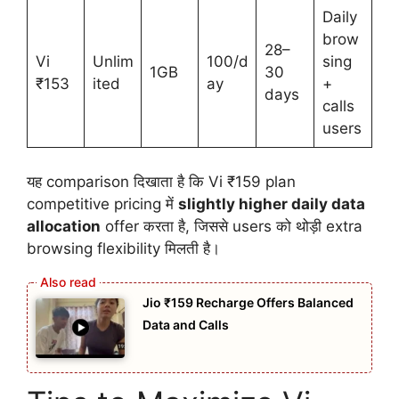
Daily
brow
28–
Vi
Unlim
100/d
sing
1GB
30
₹153
ited
ay
+
days
calls
users
यह comparison दिखाता है कि Vi ₹159 plan
competitive pricing में
slightly higher daily data
allocation
offer करता है, जिससे users को थोड़ी extra
browsing flexibility मिलती है।
Jio ₹159 Recharge Offers Balanced
Data and Calls