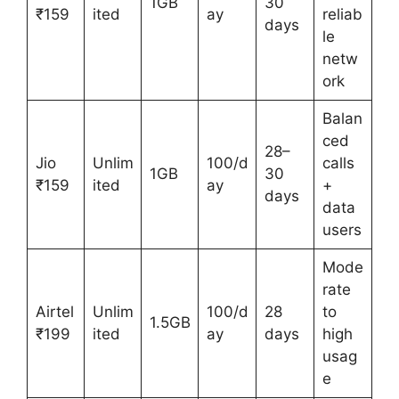
1GB
30
₹159
ited
ay
reliab
days
le
netw
ork
Balan
ced
28–
Jio
Unlim
100/d
calls
1GB
30
₹159
ited
ay
+
days
data
users
Mode
rate
Airtel
Unlim
100/d
28
to
1.5GB
₹199
ited
ay
days
high
usag
e