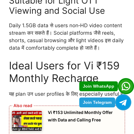
Suitable for Light OTT
Viewing and Social Use
Daily 1.5GB data से users non‑HD video content
stream कर सकते हैं। Social platforms जैसे reels,
shorts, casual browsing और light videos इस daily
data में comfortably complete हो जाते हैं।
Ideal Users for Vi ₹159
Monthly Recharge
Join WhatsApp
यह plan उन user profiles के लिए especially useful है:
Join Telegram
Vi ₹153 Unlimited Monthly Offer
with Data and Calling Free