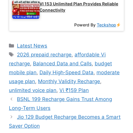
VI 153 Unlimited Plan Provides Reliable
Connectivity
Powerd By
Teckshop
Categories
Latest News
Tags
2026 prepaid recharge
,
affordable Vi
recharge
,
Balanced Data and Calls
,
budget
mobile plan
,
Daily High‑Speed Data
,
moderate
usage plan
,
Monthly Validity Recharge
,
unlimited voice plan
,
Vi ₹159 Plan
BSNL 199 Recharge Gains Trust Among
Long-Term Users
Jio 129 Budget Recharge Becomes a Smart
Saver Option