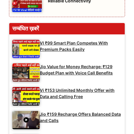
Reliable Connectivity
सम्बंधित ख़बरें
VI ₹99 Smart Plan Competes With
Premium Packs Easily
Jio Value for Money Recharge: ₹129
Budget Plan with Voice Call Benefits
Vi ₹153 Unlimited Monthly Offer with
Data and Calling Free
Jio ₹159 Recharge Offers Balanced Data
and Calls