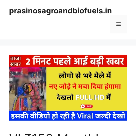
Skip
prasinosagroandbiofuels.in
to
content
Menu