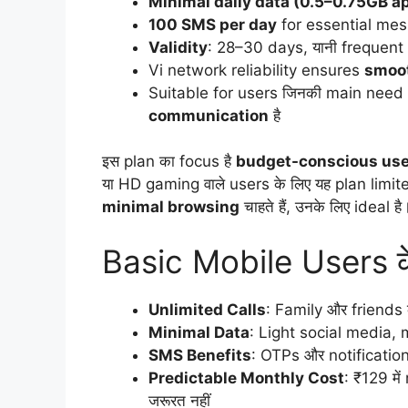
Minimal daily data (0.5–0.75GB a
100 SMS per day
for essential mes
Validity
: 28–30 days, यानी frequent 
Vi network reliability ensures
smoot
Suitable for users जिनकी main need
communication
है
इस plan का focus है
budget-conscious user
या HD gaming वाले users के लिए यह plan limite
minimal browsing
चाहते हैं, उनके लिए ideal है
Basic Mobile Users के 
Unlimited Calls
: Family और friends
Minimal Data
: Light social media, 
SMS Benefits
: OTPs और notificatio
Predictable Monthly Cost
: ₹129 म
जरूरत नहीं