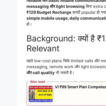
reliable और basic mobile communication
messaging और light browsing
बिना extra c
₹129 Budget Recharge
काफी popular हो गया 
simple mobile usage, daily communicat
हो।
Background: क्यों है
Relevant
पहले low-cost plans सिर्फ limited calls और m
messaging, remote work और light browsing ब
और call quality
भी जरूरी है।
VI ₹99 Smart Plan Competes