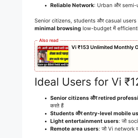
Reliable Network
: Urban और semi-u
Senior citizens, students और casual users के 
minimal browsing
low-budget में efficient
Vi ₹153 Unlimited Monthly O
Ideal Users for Vi 
Senior citizens और retired profess
करते हैं
Students और entry-level mobile u
Light entertainment users
: जो soc
Remote area users
: जो Vi network क