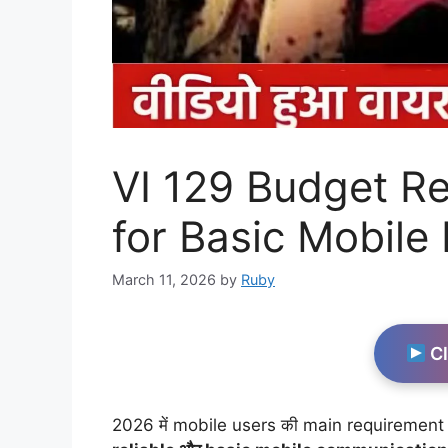
VI 129 Budget Re
for Basic Mobile
March 11, 2026
by
Ruby
Cl
2026 में mobile users की main requirement अ