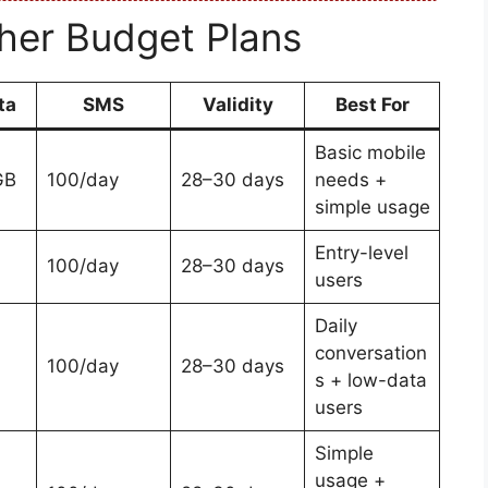
her Budget Plans
ta
SMS
Validity
Best For
Basic mobile
GB
100/day
28–30 days
needs +
simple usage
Entry-level
100/day
28–30 days
users
Daily
conversation
100/day
28–30 days
s + low-data
users
Simple
usage +