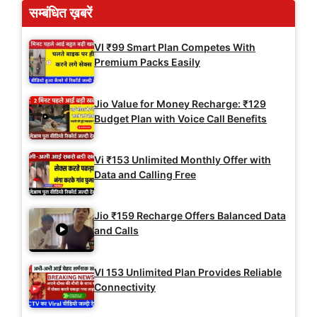
सम्बंधित ख़बरें
VI ₹99 Smart Plan Competes With
Premium Packs Easily
Jio Value for Money Recharge: ₹129
Budget Plan with Voice Call Benefits
Vi ₹153 Unlimited Monthly Offer with
Data and Calling Free
Jio ₹159 Recharge Offers Balanced Data
and Calls
VI 153 Unlimited Plan Provides Reliable
Connectivity