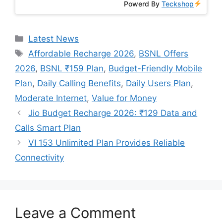
Powerd By
Teckshop
Categories
Latest News
Tags
Affordable Recharge 2026
,
BSNL Offers
2026
,
BSNL ₹159 Plan
,
Budget-Friendly Mobile
Plan
,
Daily Calling Benefits
,
Daily Users Plan
,
Moderate Internet
,
Value for Money
Jio Budget Recharge 2026: ₹129 Data and
Calls Smart Plan
VI 153 Unlimited Plan Provides Reliable
Connectivity
Leave a Comment