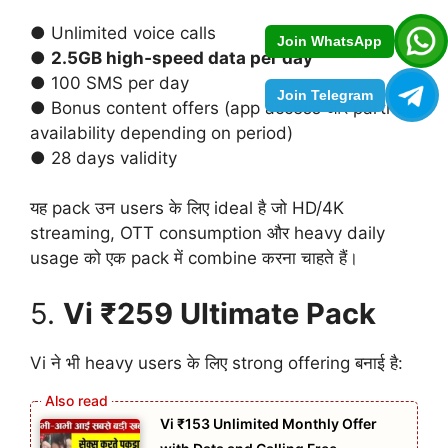
● Unlimited voice calls
Join WhatsApp
●
2.5GB high‑speed data per day
● 100 SMS per day
Join Telegram
● Bonus content offers (app access और partner
availability depending on period)
● 28 days validity
यह pack उन users के लिए ideal है जो HD/4K
streaming, OTT consumption और heavy daily
usage को एक pack में combine करना चाहते हैं।
5.
Vi ₹259 Ultimate Pack
Vi ने भी heavy users के लिए strong offering बनाई है:
Vi ₹153 Unlimited Monthly Offer