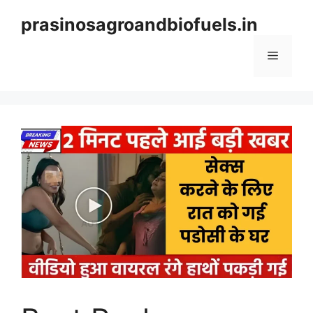
Skip
prasinosagroandbiofuels.in
to
content
Menu