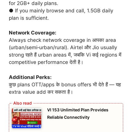
for 2GB+ daily plans.
● If you mainly browse and call, 1.5GB daily
plan is sufficient.
Network Coverage:
Always check network coverage in आपका area
(urban/semi‑urban/rural). Airtel और Jio usually
strong रहते हैं urban areas में, जबकि Vi कई regions में
competitive performance देती है।
Additional Perks:
कुछ plans OTT/apps के bonus offers भी देते हैं — यह
extra value add कर सकता है।
VI 153 Unlimited Plan Provides
Reliable Connectivity