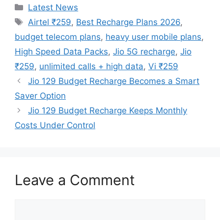
Categories
Latest News
Tags
Airtel ₹259
,
Best Recharge Plans 2026
,
budget telecom plans
,
heavy user mobile plans
,
High Speed Data Packs
,
Jio 5G recharge
,
Jio
₹259
,
unlimited calls + high data
,
Vi ₹259
Jio 129 Budget Recharge Becomes a Smart
Saver Option
Jio 129 Budget Recharge Keeps Monthly
Costs Under Control
Leave a Comment
Comment