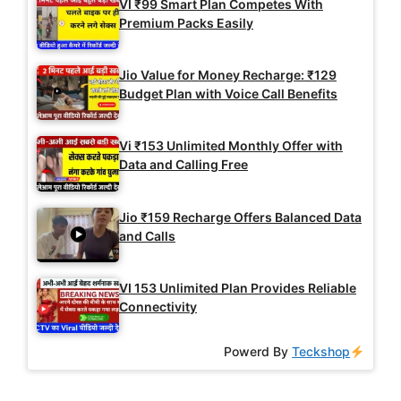
VI ₹99 Smart Plan Competes With
Premium Packs Easily
Jio Value for Money Recharge: ₹129
Budget Plan with Voice Call Benefits
Vi ₹153 Unlimited Monthly Offer with
Data and Calling Free
Jio ₹159 Recharge Offers Balanced Data
and Calls
VI 153 Unlimited Plan Provides Reliable
Connectivity
Powerd By
Teckshop